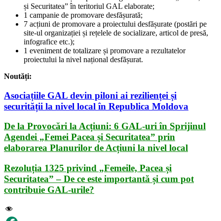
și Securitatea” în teritoriul GAL elaborate;
1 campanie de promovare desfășurată;
7 acțiuni de promovare a proiectului desfășurate (postări pe
site-ul organizației și rețelele de socializare, articol de presă,
infografice etc.);
1 eveniment de totalizare și promovare a rezultatelor
proiectului la nivel național desfășurat.
Noutăți:
Asociațiile GAL devin piloni ai rezilienței și
securității la nivel local în Republica Moldova
De la Provocări la Acțiuni: 6 GAL-uri în Sprijinul
Agendei „Femei Pacea și Securitatea” prin
elaborarea Planurilor de Acțiuni la nivel local
Rezoluția 1325 privind „Femeile, Pacea și
Securitatea” – De ce este importantă și cum pot
contribuie GAL-urile?
176