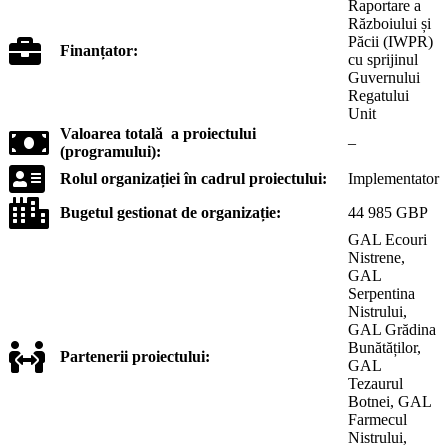
Raportare a
Războiului și
Păcii (IWPR)
Finanțator:
cu sprijinul
Guvernului
Regatului
Unit
Valoarea totală a proiectului
–
(programului):
Rolul organizației în cadrul proiectului:
Implementator
Bugetul gestionat de organizație:
44 985 GBP
GAL Ecouri
Nistrene,
GAL
Serpentina
Nistrului,
GAL Grădina
Bunătăților,
Partenerii proiectului:
GAL
Tezaurul
Botnei, GAL
Farmecul
Nistrului,