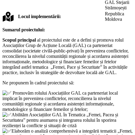
GAL Stejarii
Strămoșești
Republica
Locul implementării:
Moldova
Sumarul proiectului:
Scopul principal
al proiectului este de a defini și promova rolul
Asociațiilor Grup de Acțiune Locală (GAL) ca parteneriat
consolidat (societate civilă-public-privat) în prevenirea conflictelor,
reconcilierea la nivelul comunității regionale și acordarea asistenței
informaționale, metodologice și financiare femeilor și fetelor
integrând astfel tematica „Femei, Pace și Securitate” în activitățile
practice, inclusiv în strategiile de dezvoltare locală ale GAL.
Ne propunem în cadrul proiectului să:
Promovăm rolului Asociațiilor GAL ca parteneriat local
implicat în prevenirea conflictelor, reconcilierea la nivelul
comunității regionale și acordarea asistenței informaționale,
metodologice și financiare femeilor și fetelor;
Abilităm Asociațiilor GAL în Tematica „Femei, Pacea și
Securitatea” pentru asumarea și integrarea rolului în sporirea
rezilienței la conflicte și situații de criză
Elaborăm o analiză comprehensivă a integrării tematicii „Femei,