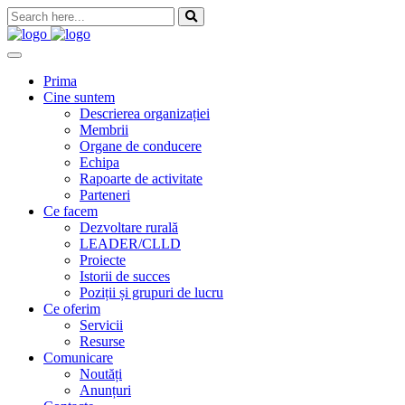
Skip
to
content
Prima
Cine suntem
Descrierea organizației
Membrii
Organe de conducere
Echipa
Rapoarte de activitate
Parteneri
Ce facem
Dezvoltare rurală
LEADER/CLLD
Proiecte
Istorii de succes
Poziții și grupuri de lucru
Ce oferim
Servicii
Resurse
Comunicare
Noutăți
Anunțuri