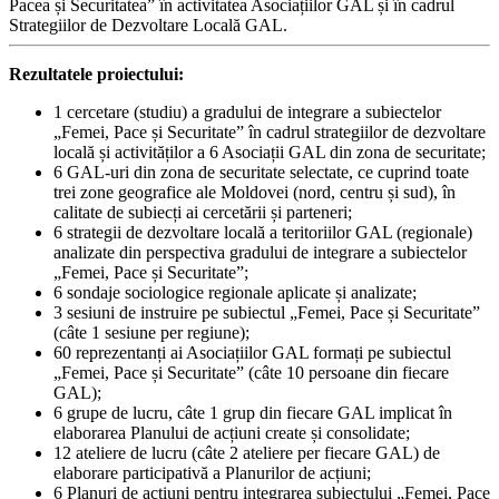
Pacea și Securitatea” în activitatea Asociațiilor GAL și în cadrul
Strategiilor de Dezvoltare Locală GAL.
Rezultatele proiectului:
1 cercetare (studiu) a gradului de integrare a subiectelor
„Femei, Pace și Securitate” în cadrul strategiilor de dezvoltare
locală și activităților a 6 Asociații GAL din zona de securitate;
6 GAL-uri din zona de securitate selectate, ce cuprind toate
trei zone geografice ale Moldovei (nord, centru și sud), în
calitate de subiecți ai cercetării și parteneri;
6 strategii de dezvoltare locală a teritoriilor GAL (regionale)
analizate din perspectiva gradului de integrare a subiectelor
„Femei, Pace și Securitate”;
6 sondaje sociologice regionale aplicate și analizate;
3 sesiuni de instruire pe subiectul „Femei, Pace și Securitate”
(câte 1 sesiune per regiune);
60 reprezentanți ai Asociațiilor GAL formați pe subiectul
„Femei, Pace și Securitate” (câte 10 persoane din fiecare
GAL);
6 grupe de lucru, câte 1 grup din fiecare GAL implicat în
elaborarea Planului de acțiuni create și consolidate;
12 ateliere de lucru (câte 2 ateliere per fiecare GAL) de
elaborare participativă a Planurilor de acțiuni;
6 Planuri de acțiuni pentru integrarea subiectului „Femei, Pace