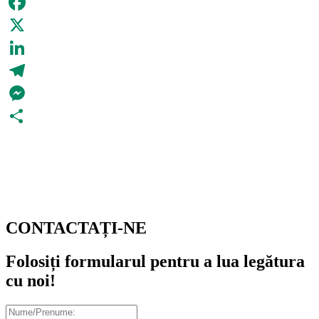
Facebook
X
LinkedIn
Telegram
Messenger
Partajează
CONTACTAȚI-NE
Folosiți formularul pentru a lua legătura
cu noi!