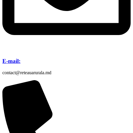
E-mail:
contact@reteauarurala.md