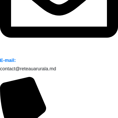
E-mail:
contact@reteauarurala.md