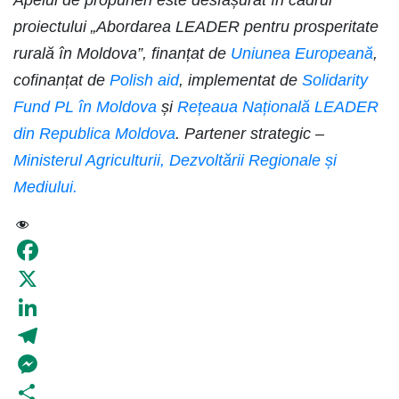
Apelul de propuneri este desfășurat în cadrul
proiectului „Abordarea LEADER pentru prosperitate
rurală în Moldova”, finanțat de
Uniunea Europeană
,
cofinanțat de
Polish aid
, implementat de
Solidarity
Fund PL în Moldova
și
Rețeaua Națională LEADER
din Republica Moldova
. Partener strategic –
Ministerul Agriculturii, Dezvoltării Regionale și
Mediului.
6
Facebook
X
LinkedIn
Telegram
Messenger