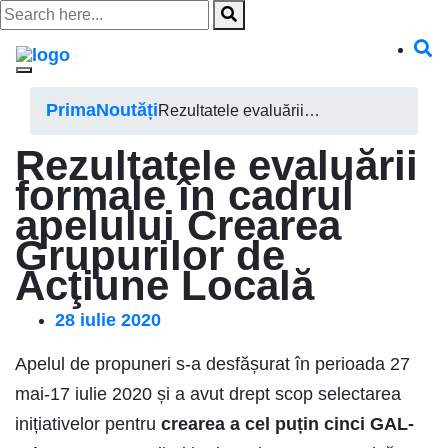
Skip
to
content
Prima
Noutăți
Rezultatele evaluării…
Rezultatele evaluării
formale în cadrul
apelului Crearea
Grupurilor de
Acţiune Locală
28 iulie 2020
Apelul de propuneri s-a desfășurat în perioada 27
mai-17 iulie 2020 și a avut drept scop selectarea
inițiativelor pentru
crearea a cel puțin cinci GAL-