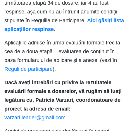
următoarea etapă
34
de dosare, iar
4
au fost
respinse, așa cum nu au întrunit anumite condiții
stipulate în Regulile de Participare.
Aici găsiți lista
aplicațiilor respinse
.
Aplicațiile admise în urma evaluării formale trec la
cea de-a doua etapă – evaluarea de conținut în
baza formularului de aplicare și a anexei (vezi în
Reguli de participare
).
Dacă aveți întrebări cu privire la rezultatele
evaluării formale a dosarelor, vă rugăm să luați
legătura cu
,
Patricia Varzari, coordonatoare de
proiect
la adresa de email:
varzari.leader@gmail.com