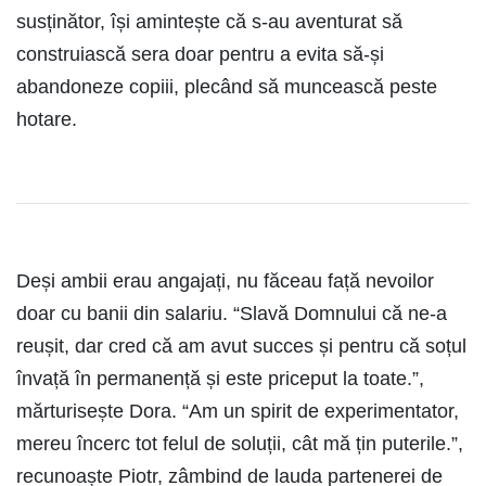
susținător, își amintește că s-au aventurat să
construiască sera doar pentru a evita să-și
abandoneze copiii, plecând să muncească peste
hotare.
Deși ambii erau angajați, nu făceau față nevoilor
doar cu banii din salariu. “Slavă Domnului că ne-a
reușit, dar cred că am avut succes și pentru că soțul
învață în permanență și este priceput la toate.”,
mărturisește Dora. “Am un spirit de experimentator,
mereu încerc tot felul de soluții, cât mă țin puterile.”,
recunoaște Piotr, zâmbind de lauda partenerei de