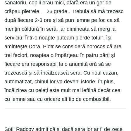
sanatoriu, copiii erau mici, afară era un ger de
crăpau pietrele, – 26 grade . Trebuia să mă trezesc
după fiecare 2-3 ore și să pun lemne pe foc ca să
mențin căldură în seră, iar dimineața să merg la
serviciu. Într-o noapte puteam pierde totul”, își
amintește Dora. Piotr se consideră norocos că are
trei feciori, noaptea o împărțeau în patru părți și
fiecare era responsabil la o anumită oră să se
trezească și să încălzească sera. Cu noul cazan,
automatizat, chinul lor va deveni istorie. În plus,
încălzirea cu peleți este mult mai ieftină decât cea
cu lemne sau cu oricare alt tip de combustibil.
Soții Radcov admit că și dacă sera lor ar fi de zece