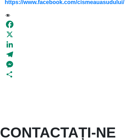
https://www.facebook.com/cismeauasudului/
70
Facebook
X
LinkedIn
Telegram
Messenger
Partajează
CONTACTAȚI-NE