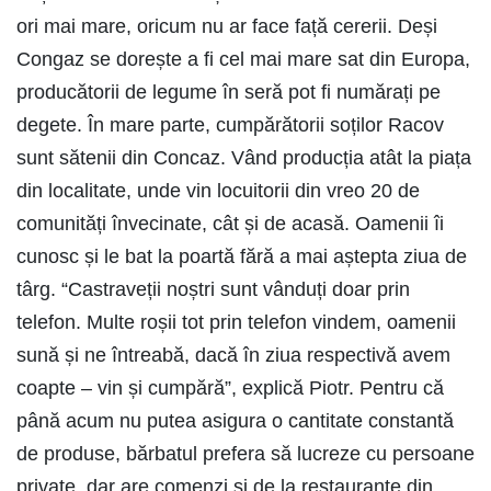
ori mai mare, oricum nu ar face față cererii. Deși
Congaz se dorește a fi cel mai mare sat din Europa,
producătorii de legume în seră pot fi numărați pe
degete. În mare parte, cumpărătorii soților Racov
sunt sătenii din Concaz. Vând producția atât la piața
din localitate, unde vin locuitorii din vreo 20 de
comunități învecinate, cât și de acasă. Oamenii îi
cunosc și le bat la poartă fără a mai aștepta ziua de
târg. “Castraveții noștri sunt vânduți doar prin
telefon. Multe roșii tot prin telefon vindem, oamenii
sună și ne întreabă, dacă în ziua respectivă avem
coapte – vin și cumpără”, explică Piotr. Pentru că
până acum nu putea asigura o cantitate constantă
de produse, bărbatul prefera să lucreze cu persoane
private, dar are comenzi și de la restaurante din