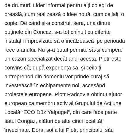
de drumuri. Lider informal pentru alți colegi de
breaslă, cum realizează o idee nouă, cum ceilalți o
copie. De când și-a construit sera, una dintre
puținele din Concaz, s-a tot chinuit cu diferite
instalații improvizate să o încălzească pe perioada
rece a anului. Nu și-a putut permite să-și cumpere
un cazan specializat decât anul acesta. Piotr este
convins că, după experiența sa, și ceilalți
antreprenori din domeniu vor prinde curaj să
investească în echipamente noi, accesând
proiectele europene. Piotr Radcov a obținut ajutor
european ca membru activ al Grupului de Acțiune
Locală “ECO Düz Yalpugel”, din care face parte
satul Congaz, alături de alte cinci localități
învecinate. Dora, soția lui Piotr, principalul său