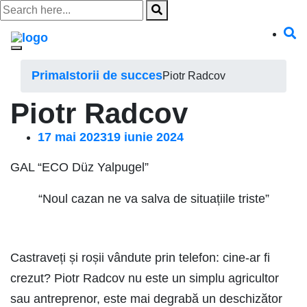
Skip
to
content
Prima
Istorii de succes
Piotr Radcov
Piotr Radcov
17 mai 2023
19 iunie 2024
GAL “ECO Düz Yalpugel”
“Noul cazan ne va salva de situațiile triste”
Castraveți și roșii vândute prin telefon: cine-ar fi
crezut? Piotr Radcov nu este un simplu agricultor
sau antreprenor, este mai degrabă un deschizător