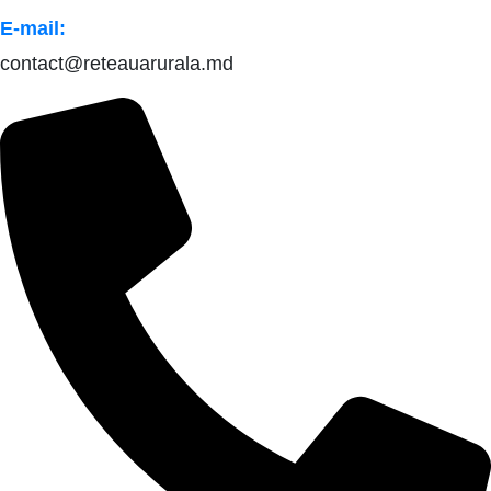
E-mail:
contact@reteauarurala.md