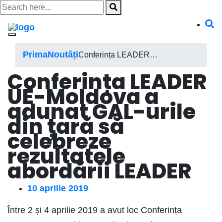
Skip
to
content
Prima
Noutăți
Conferința LEADER…
Conferința LEADER
UE-Moldova a
adunat GAL-urile
din țară să
celebreze
rezultatele
abordării LEADER
10 aprilie 2019
Între 2 și 4 aprilie 2019 a avut loc Conferința