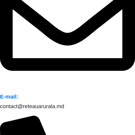
E-mail:
contact@reteauarurala.md