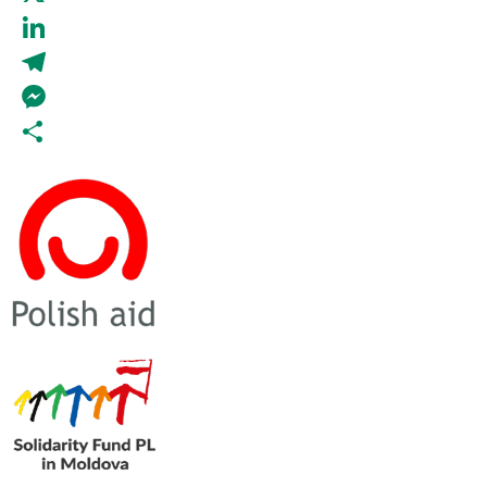
X
LinkedIn
Telegram
Messenger
Partajează