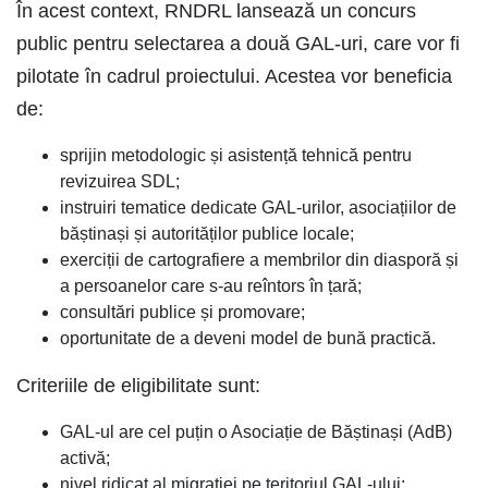
În acest context, RNDRL lansează un concurs
public pentru selectarea a două GAL-uri, care vor fi
pilotate în cadrul proiectului. Acestea vor beneficia
de:
sprijin metodologic și asistență tehnică pentru
revizuirea SDL;
instruiri tematice dedicate GAL-urilor, asociațiilor de
băștinași și autorităților publice locale;
exerciții de cartografiere a membrilor din diasporă și
a persoanelor care s-au reîntors în țară;
consultări publice și promovare;
oportunitate de a deveni model de bună practică.
Criteriile de eligibilitate sunt:
GAL-ul are cel puțin o Asociație de Băștinași (AdB)
activă;
nivel ridicat al migrației pe teritoriul GAL-ului;