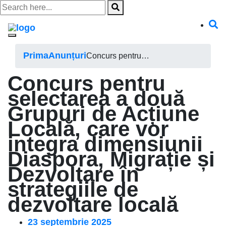
Skip
to
content
Prima
Anunțuri
Concurs pentru…
Concurs pentru
selectarea a două
Grupuri de Acțiune
Locală, care vor
integra dimensiunii
Diaspora, Migrație și
Dezvoltare în
strategiile de
dezvoltare locală
23 septembrie 2025