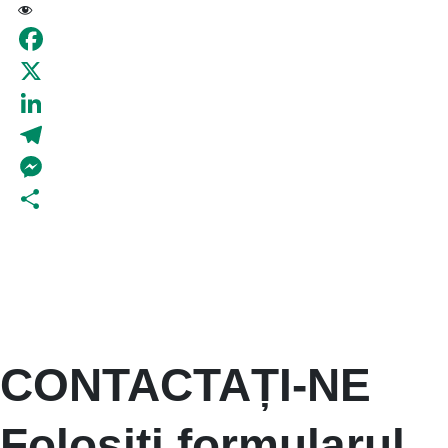
89
Facebook
X
LinkedIn
Telegram
Messenger
Partajează
CONTACTAȚI-NE
Folosiți formularul