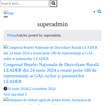
Skip
to
content
superadmin
Prima
Articles posted by superadmin
Congresul Rețelei Naționale de Dezvoltare Rurală
LEADER din 24 iunie 2024 a reunit peste 180 de
reprezentanți ai GAL-urilor și partenerilor
LEADER
26 iunie 2024
22 octombrie 2024
Vezi mai mult