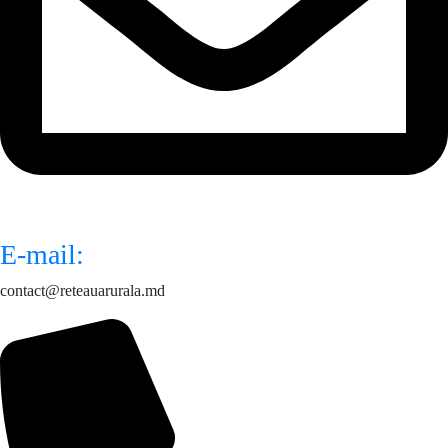
E-mail:
contact@reteauarurala.md