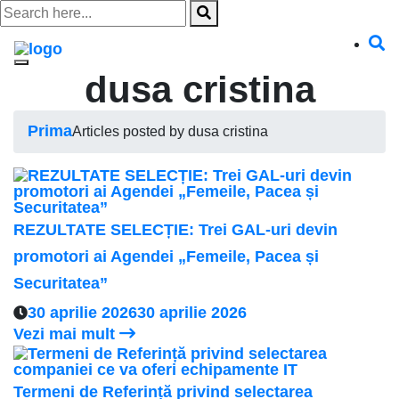
Skip
to
content
dusa cristina
Prima
Articles posted by dusa cristina
REZULTATE SELECȚIE: Trei GAL-uri devin
promotori ai Agendei „Femeile, Pacea și
Securitatea”
30 aprilie 2026
30 aprilie 2026
Vezi mai mult
Termeni de Referință privind selectarea