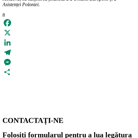
Asistenței Poloniei.
8
Facebook
X
LinkedIn
Telegram
Messenger
Partajează
CONTACTAȚI-NE
Folosiți formularul pentru a lua legătura