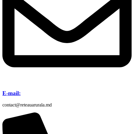
E-mail:
contact@reteauarurala.md