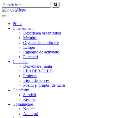
Skip
to
content
Prima
Cine suntem
Descrierea organizației
Membrii
Organe de conducere
Echipa
Rapoarte de activitate
Parteneri
Ce facem
Dezvoltare rurală
LEADER/CLLD
Proiecte
Istorii de succes
Poziții și grupuri de lucru
Ce oferim
Servicii
Resurse
Comunicare
Noutăți
Anunțuri