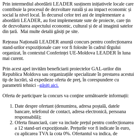
Prin intermediul abordării LEADER susținem inițiativele locale care
contribuie la procesul de dezvoltare rurală și au impact economic și
social la nivel local. În decursul celor trei ani de implementare a
abordării LEADER, au fost implementate sute de proiecte, care țin
de dezvoltarea aspectului economic, cultural și de al imaginii satelor
din țară. Mai multe detalii găsiți pe site.
Rețeaua Națională LEADER anunță concurs pentru confecționarea
stand-urilor expoziționale care vor fi folosite în cadrul tîrgului
organizat, în contextul Conferinței UE-Moldova LEADER în luna
mai curent.
Prin acest apel invităm beneficiarii proiectelor GAL-urilor din
Republica Moldova sau organizațiile specializate în prestarea acestui
tip de lucrări, să expedieze oferta de preț, în corespundere cu
parametrii tehnici –
găsiți aici.
Oferta de participare la concurs va conţine următoarele informații:
Date despre ofertant (denumirea, adresa poștală, datele
bancare, telefonul de contact, adresa electronică, persoana
responsabilă);
Oferta financiară, care va include prețul pentru confecționarea
a 12 stand-uri expoziționale. Prețurile vor fi indicate în euro,
cu aplicarea TVA la cota 0%. Ofertantul va indica, de