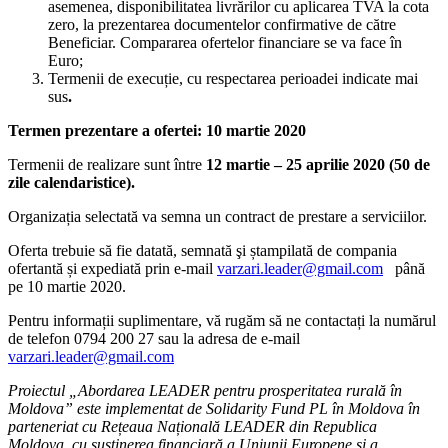
asemenea, disponibilitatea livrărilor cu aplicarea TVA la cota
zero, la prezentarea documentelor confirmative de către
Beneficiar. Compararea ofertelor financiare se va face în
Euro;
Termenii de execuție, cu respectarea perioadei indicate mai
sus
.
Termen prezentare a ofertei: 10 martie 2020
Termenii de realizare sunt între
12 martie – 25 aprilie 2020 (50 de
zile calendaristice).
Organizația selectată va semna un contract de prestare a serviciilor.
Oferta trebuie să fie datată, semnată şi ștampilată de compania
ofertantă și expediată prin e-mail
varzari.leader@gmail.com
până
pe 10 martie 2020.
Pentru informații suplimentare, vă rugăm să ne contactați la numărul
de telefon 0794 200 27 sau la adresa de e-mail
varzari.leader@gmail.com
Proiectul „Abordarea LEADER pentru prosperitatea rurală în
Moldova” este implementat de Solidarity Fund PL în Moldova în
parteneriat cu Rețeaua Națională LEADER din Republica
Moldova, cu susținerea financiară a Uniunii Europene și a