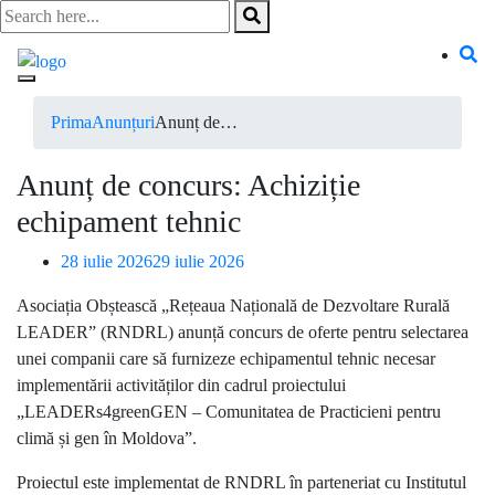
Skip
to
content
Prima
Anunțuri
Anunț de…
Anunț de concurs: Achiziție
echipament tehnic
28 iulie 2026
29 iulie 2026
Asociația Obștească „Rețeaua Națională de Dezvoltare Rurală
LEADER” (RNDRL) anunță concurs de oferte pentru selectarea
unei companii care să furnizeze echipamentul tehnic necesar
implementării activităților din cadrul proiectului
„LEADERs4greenGEN – Comunitatea de Practicieni pentru
climă și gen în Moldova”.
Proiectul este implementat de RNDRL în parteneriat cu Institutul