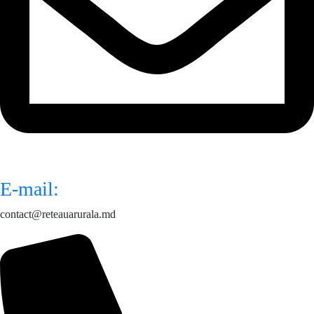
E-mail:
contact@reteauarurala.md