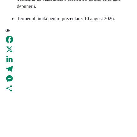
depunerii.
Termenul limită pentru prezentare: 10 august 2026.
42
Facebook
X
LinkedIn
Telegram
Messenger
Partajează