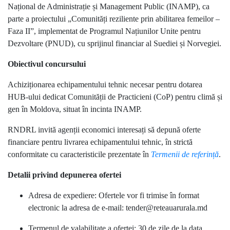
Național de Administrație și Management Public (INAMP), ca
parte a proiectului „Comunități reziliente prin abilitarea femeilor –
Faza II”, implementat de Programul Națiunilor Unite pentru
Dezvoltare (PNUD), cu sprijinul financiar al Suediei și Norvegiei.
Obiectivul concursului
Achiziționarea echipamentului tehnic necesar pentru dotarea
HUB-ului dedicat Comunității de Practicieni (CoP) pentru climă și
gen în Moldova, situat în incinta INAMP.
RNDRL invită agenții economici interesați să depună oferte
financiare pentru livrarea echipamentului tehnic, în strictă
conformitate cu caracteristicile prezentate în
Termenii de referință
.
Detalii privind depunerea ofertei
Adresa de expediere: Ofertele vor fi trimise în format
electronic la adresa de e-mail: tender@reteauarurala.md
Termenul de valabilitate a ofertei: 30 de zile de la data